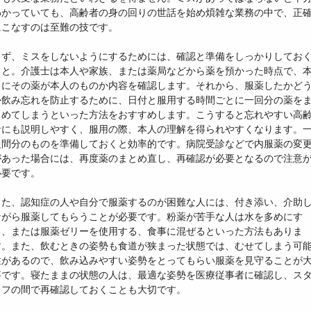
わかっていても、高齢者の身の回りの世話を始め煩雑な業務の中で、正
にこなすのは至難の技です。
まず、ミスをしないようにするためには、確認と準備をしっかりしてお
こと。介護士は本人や家族、または薬局などから薬を預かった時点で、
当にその薬が本人のものか内容を確認します。それから、服薬したかど
か飲み忘れを防止するために、日付と服用する時間ごとに一回分の薬を
とめてしまうといった方法をおすすめします。こうすると忘れやすい高
者にも説明しやすく、服用の際、本人の理解を得られやすくなります。
週間分のものを準備しておくと効率的です。病院受診などで内服薬の変
があった場合には、再度薬のまとめ直し、再確認が必要となるので注意
必要です。
また、認知症の人や自分で服薬するのが困難な人には、付き添い、介助
ながら服薬してもらうことが必要です。粉薬が苦手な人は水を多めにす
る、または服薬ゼリーを使用する、食事に混ぜるといった方法もありま
す。また、飲むときの姿勢も食道が狭まった状態では、むせてしまう可
性があるので、飲み込みやすい姿勢をとってもらい服薬を見守ることが
事です。寝たままの状態の人は、最適な姿勢を医療従事者に確認し、ス
ッフの間で再確認しておくことも大切です。