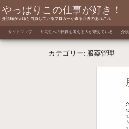
Skip
やっぱりこの仕事が好き！
to
content
介護職が天職と自負しているブロガーが綴る介護のあれこれ
サイトマップ
サ高住への転職を考える人が増えている
介護
カテゴリー:
服薬管理