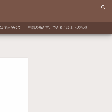
search
は注意が必要
理想の働き方ができる介護士への転職
ば
え
ま
と
分