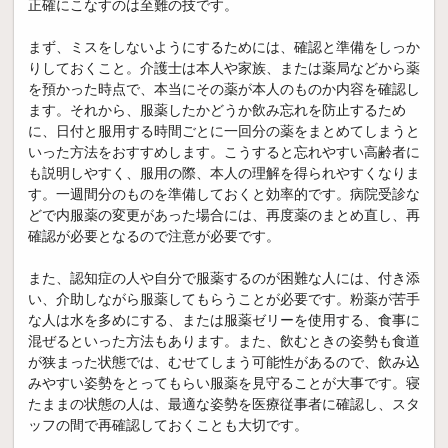
正確にこなすのは至難の技です。
まず、ミスをしないようにするためには、確認と準備をしっか
りしておくこと。介護士は本人や家族、または薬局などから薬
を預かった時点で、本当にその薬が本人のものか内容を確認し
ます。それから、服薬したかどうか飲み忘れを防止するため
に、日付と服用する時間ごとに一回分の薬をまとめてしまうと
いった方法をおすすめします。こうすると忘れやすい高齢者に
も説明しやすく、服用の際、本人の理解を得られやすくなりま
す。一週間分のものを準備しておくと効率的です。病院受診な
どで内服薬の変更があった場合には、再度薬のまとめ直し、再
確認が必要となるので注意が必要です。
また、認知症の人や自分で服薬するのが困難な人には、付き添
い、介助しながら服薬してもらうことが必要です。粉薬が苦手
な人は水を多めにする、または服薬ゼリーを使用する、食事に
混ぜるといった方法もあります。また、飲むときの姿勢も食道
が狭まった状態では、むせてしまう可能性があるので、飲み込
みやすい姿勢をとってもらい服薬を見守ることが大事です。寝
たままの状態の人は、最適な姿勢を医療従事者に確認し、スタ
ッフの間で再確認しておくことも大切です。