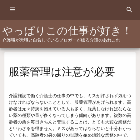
Skip
menu
search
to
content
やっぱりこの仕事が好き！
介護職が天職と自負しているブロガーが綴る介護のあれこれ
服薬管理は注意が必要
介護施設で働く介護士の仕事の中でも、ミスが許されず気をつ
けなければならないこととして、服薬管理があげられます。高
齢者は元々持病を抱えている人も多く、服薬しなければならな
い薬の種類や量が多くなってしまう傾向があります。複数の高
齢者の薬を毎日きちんと管理することは、とても大変な業務だ
といわざるを得ません。ミスがあってはならないと十分わかっ
ていても、高齢者の身の回りの世話を始め煩雑な業務の中で、